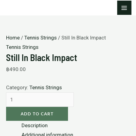
Skip
Still
MA
to
In
ME
content
Black
Impact
Home
/
Tennis Strings
/ Still In Black Impact
quantity
Tennis Strings
Still In Black Impact
฿
490.00
Category:
Tennis Strings
ADD TO CART
Description
Additional information